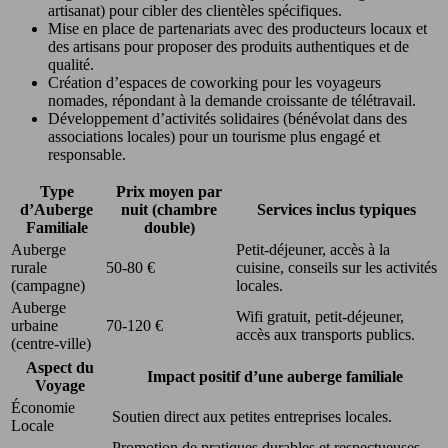
artisanat) pour cibler des clientèles spécifiques.
Mise en place de partenariats avec des producteurs locaux et
des artisans pour proposer des produits authentiques et de
qualité.
Création d’espaces de coworking pour les voyageurs
nomades, répondant à la demande croissante de télétravail.
Développement d’activités solidaires (bénévolat dans des
associations locales) pour un tourisme plus engagé et
responsable.
Type
Prix moyen par
d’Auberge
nuit (chambre
Services inclus typiques
Familiale
double)
Auberge
Petit-déjeuner, accès à la
rurale
50-80 €
cuisine, conseils sur les activités
(campagne)
locales.
Auberge
Wifi gratuit, petit-déjeuner,
urbaine
70-120 €
accès aux transports publics.
(centre-ville)
Aspect du
Impact positif d’une auberge familiale
Voyage
Économie
Soutien direct aux petites entreprises locales.
Locale
Promotion de pratiques durables et respectueuses