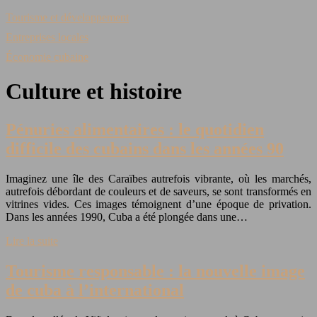
Tourisme et développement
Entreprises locales
Économie cubaine
Culture et histoire
Pénuries alimentaires : le quotidien
difficile des cubains dans les années 90
Imaginez une île des Caraïbes autrefois vibrante, où les marchés,
autrefois débordant de couleurs et de saveurs, se sont transformés en
vitrines vides. Ces images témoignent d’une époque de privation.
Dans les années 1990, Cuba a été plongée dans une…
Lire la suite
Tourisme responsable : la nouvelle image
de cuba à l’international