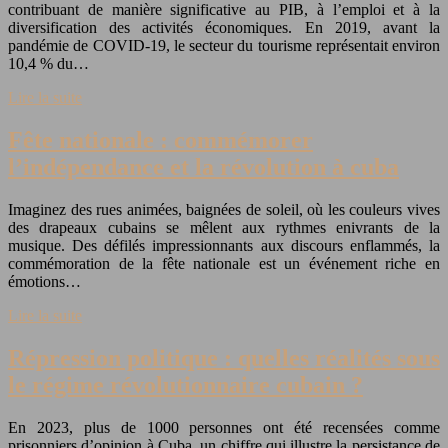
contribuant de manière significative au PIB, à l’emploi et à la
diversification des activités économiques. En 2019, avant la
pandémie de COVID-19, le secteur du tourisme représentait environ
10,4 % du…
Lire la suite
Fête nationale : commémorer
l’indépendance et la révolution à cuba
Imaginez des rues animées, baignées de soleil, où les couleurs vives
des drapeaux cubains se mêlent aux rythmes enivrants de la
musique. Des défilés impressionnants aux discours enflammés, la
commémoration de la fête nationale est un événement riche en
émotions…
Lire la suite
Répression politique : quelles réalités sous
le régime révolutionnaire cubain ?
En 2023, plus de 1000 personnes ont été recensées comme
prisonniers d’opinion à Cuba, un chiffre qui illustre la persistance de