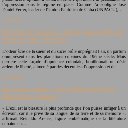
l’oppression sous le régime en place. Comme l’a souligné José
Daniel Ferrer, leader de l’Union Patriótica de Cuba (UNPACU),…
Lire la suite
Révoltes d’esclaves : luttes pour la liberté
dans la cuba coloniale
L’odeur âcre de la sueur et du sucre brûlé imprégnait l’air, un parfum
omniprésent dans les plantations cubaines du 19ème siècle. Mais
derrière cette façade d’opulence coloniale, bouillonnait un désir
ardent de liberté, alimenté par des décennies d’oppression et de…
Lire la suite
Écrivains exilés : voix dissidentes de la
littérature cubaine
« L’exil est la blessure la plus profonde que l’on puisse infliger à un
écrivain, car il le prive de sa langue, de sa terre et de sa mémoire »,
affirmait Reinaldo Arenas, figure emblématique de la littérature
cubaine en…