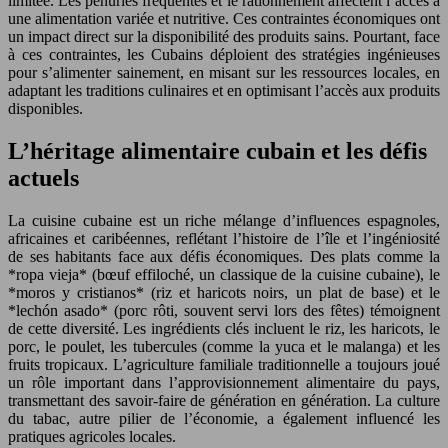
limitée. Les pénuries fréquentes et le rationnement affectent l’accès à
une alimentation variée et nutritive. Ces contraintes économiques ont
un impact direct sur la disponibilité des produits sains. Pourtant, face
à ces contraintes, les Cubains déploient des stratégies ingénieuses
pour s’alimenter sainement, en misant sur les ressources locales, en
adaptant les traditions culinaires et en optimisant l’accès aux produits
disponibles.
L’héritage alimentaire cubain et les défis
actuels
La cuisine cubaine est un riche mélange d’influences espagnoles,
africaines et caribéennes, reflétant l’histoire de l’île et l’ingéniosité
de ses habitants face aux défis économiques. Des plats comme la
*ropa vieja* (bœuf effiloché, un classique de la cuisine cubaine), le
*moros y cristianos* (riz et haricots noirs, un plat de base) et le
*lechón asado* (porc rôti, souvent servi lors des fêtes) témoignent
de cette diversité. Les ingrédients clés incluent le riz, les haricots, le
porc, le poulet, les tubercules (comme la yuca et le malanga) et les
fruits tropicaux. L’agriculture familiale traditionnelle a toujours joué
un rôle important dans l’approvisionnement alimentaire du pays,
transmettant des savoir-faire de génération en génération. La culture
du tabac, autre pilier de l’économie, a également influencé les
pratiques agricoles locales.