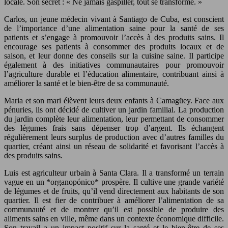
locale. Son secret : « Ne jamais gaspiller, tout se transforme. »
Carlos, un jeune médecin vivant à Santiago de Cuba, est conscient
de l’importance d’une alimentation saine pour la santé de ses
patients et s’engage à promouvoir l’accès à des produits sains. Il
encourage ses patients à consommer des produits locaux et de
saison, et leur donne des conseils sur la cuisine saine. Il participe
également à des initiatives communautaires pour promouvoir
l’agriculture durable et l’éducation alimentaire, contribuant ainsi à
améliorer la santé et le bien-être de sa communauté.
Maria et son mari élèvent leurs deux enfants à Camagüey. Face aux
pénuries, ils ont décidé de cultiver un jardin familial. La production
du jardin complète leur alimentation, leur permettant de consommer
des légumes frais sans dépenser trop d’argent. Ils échangent
régulièrement leurs surplus de production avec d’autres familles du
quartier, créant ainsi un réseau de solidarité et favorisant l’accès à
des produits sains.
Luis est agriculteur urbain à Santa Clara. Il a transformé un terrain
vague en un *organopónico* prospère. Il cultive une grande variété
de légumes et de fruits, qu’il vend directement aux habitants de son
quartier. Il est fier de contribuer à améliorer l’alimentation de sa
communauté et de montrer qu’il est possible de produire des
aliments sains en ville, même dans un contexte économique difficile.
Son travail a un impact positif sur la santé et le bien-être de ses