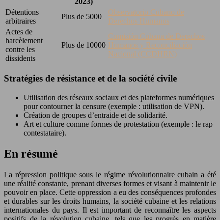
2023)
Détentions
Observatorio Cubano de
Plus de 5000
arbitraires
Derechos Humanos
Actes de
Comisión Cubana de Derechos
harcèlement
Plus de 10000
Humanos y Reconciliación
contre les
Nacional (CCDHRN)
dissidents
Stratégies de résistance et de la société civile
Utilisation des réseaux sociaux et des plateformes numériques
pour contourner la censure (exemple : utilisation de VPN).
Création de groupes d’entraide et de solidarité.
Art et culture comme formes de protestation (exemple : le rap
contestataire).
En résumé
La répression politique sous le régime révolutionnaire cubain a été
une réalité constante, prenant diverses formes et visant à maintenir le
pouvoir en place. Cette oppression a eu des conséquences profondes
et durables sur les droits humains, la société cubaine et les relations
internationales du pays. Il est important de reconnaître les aspects
positifs de la révolution cubaine, tels que les progrès en matière