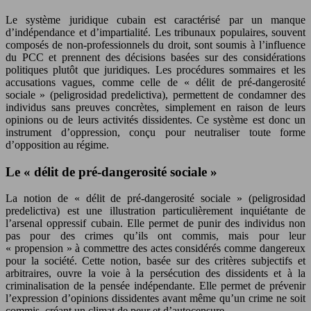
Le système juridique cubain est caractérisé par un manque
d’indépendance et d’impartialité. Les tribunaux populaires, souvent
composés de non-professionnels du droit, sont soumis à l’influence
du PCC et prennent des décisions basées sur des considérations
politiques plutôt que juridiques. Les procédures sommaires et les
accusations vagues, comme celle de « délit de pré-dangerosité
sociale » (peligrosidad predelictiva), permettent de condamner des
individus sans preuves concrètes, simplement en raison de leurs
opinions ou de leurs activités dissidentes. Ce système est donc un
instrument d’oppression, conçu pour neutraliser toute forme
d’opposition au régime.
Le « délit de pré-dangerosité sociale »
La notion de « délit de pré-dangerosité sociale » (peligrosidad
predelictiva) est une illustration particulièrement inquiétante de
l’arsenal oppressif cubain. Elle permet de punir des individus non
pas pour des crimes qu’ils ont commis, mais pour leur
« propension » à commettre des actes considérés comme dangereux
pour la société. Cette notion, basée sur des critères subjectifs et
arbitraires, ouvre la voie à la persécution des dissidents et à la
criminalisation de la pensée indépendante. Elle permet de prévenir
l’expression d’opinions dissidentes avant même qu’un crime ne soit
commis, créant un climat de peur et d’autocensure.