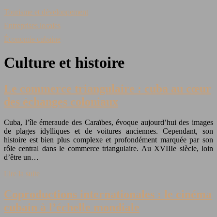
Tourisme et développement
Entreprises locales
Économie cubaine
Culture et histoire
Le commerce triangulaire : cuba au cœur
des échanges coloniaux
Cuba, l’île émeraude des Caraïbes, évoque aujourd’hui des images
de plages idylliques et de voitures anciennes. Cependant, son
histoire est bien plus complexe et profondément marquée par son
rôle central dans le commerce triangulaire. Au XVIIIe siècle, loin
d’être un…
Lire la suite
Coproductions internationales : le cinéma
cubain à l’échelle mondiale